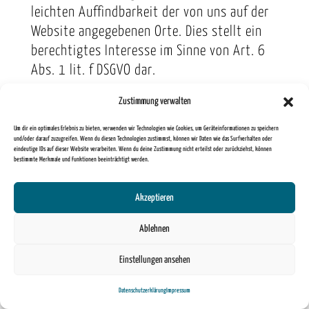
leichten Auffindbarkeit der von uns auf der
Website angegebenen Orte. Dies stellt ein
berechtigtes Interesse im Sinne von Art. 6
Abs. 1 lit. f DSGVO dar.
Zustimmung verwalten
Mehr Informationen zum Umgang mit
Nutzerdaten finden Sie in der
Um dir ein optimales Erlebnis zu bieten, verwenden wir Technologien wie Cookies, um Geräteinformationen zu speichern
und/oder darauf zuzugreifen. Wenn du diesen Technologien zustimmst, können wir Daten wie das Surfverhalten oder
Datenschutzerklärung von
eindeutige IDs auf dieser Website verarbeiten. Wenn du deine Zustimmung nicht erteilst oder zurückziehst, können
Google:
https://www.google.de/intl/de/policies/pr
bestimmte Merkmale und Funktionen beeinträchtigt werden.
Akzeptieren
Ablehnen
5. Änderungen der
Datenschutzerklärung
Einstellungen ansehen
Wir behalten uns vor, die
Datenschutzerklärung
Impressum
Datenschutzerklärung zu ändern, um sie an