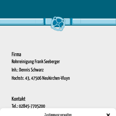
Firma
Rohrreinigung Frank Seeberger
Inh.: Dennis Schwarz
Hochstr. 43, 47506 Neukirchen-Vluyn
Kontakt
Tel.:
02845-7705200
E-Mail:
info@rohrreinigung-seeberger.de
Zustimmung verwalten