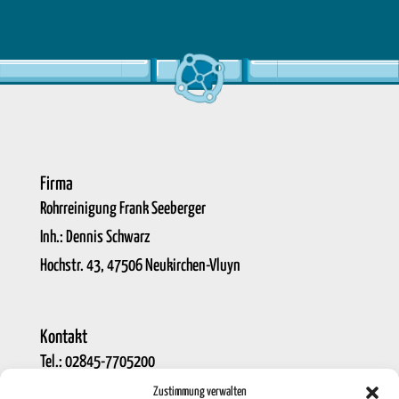
Firma
Rohrreinigung Frank Seeberger
Inh.: Dennis Schwarz
Hochstr. 43, 47506 Neukirchen-Vluyn
Kontakt
Tel.:
02845-7705200
E-Mail:
info@rohrreinigung-seeberger.de
Zustimmung verwalten