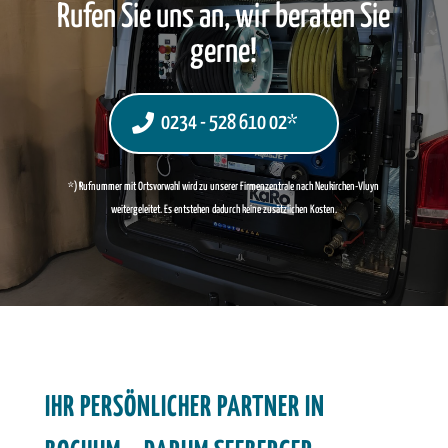
s
Rufen Sie uns an, wir beraten Sie
e
*
:
gerne!
0234 - 528 610 02*
*) Rufnummer mit Ortsvorwahl wird zu unserer Firmenzentrale nach Neukirchen-Vluyn
weitergeleitet. Es entstehen dadurch keine zusätzlichen Kosten.
IHR PERSÖNLICHER PARTNER IN