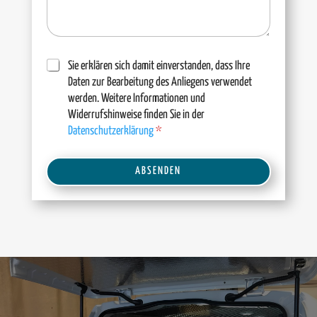
D
Sie erklären sich damit einverstanden, dass Ihre
S
Daten zur Bearbeitung des Anliegens verwendet
G
werden. Weitere Informationen und
V
Widerrufshinweise finden Sie in der
O
-
Datenschutzerklärung
*
E
i
A
n
ABSENDEN
l
v
e
t
r
e
s
r
t
n
ä
a
n
d
t
n
i
i
v